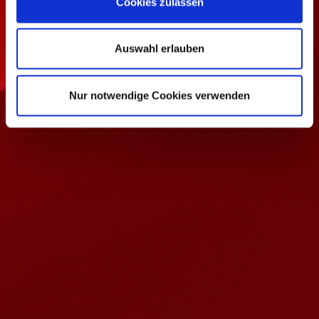
Cookies zulassen
s
w
a
Auswahl erlauben
h
l
Nur notwendige Cookies verwenden