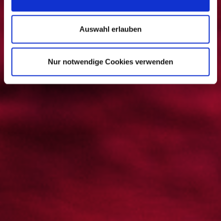
s
w
a
Auswahl erlauben
h
l
Nur notwendige Cookies verwenden