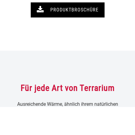
PRODUKTBROSCHÜRE
Für jede Art von Terrarium
Ausreichende Wärme, ähnlich ihrem natürlichen
Lebensumfeld, ist für viele Arten von Reptilien, Amphibien
und Insekten lebenswichtig. Bei gewöhnlichen Heizlampen
droht empfindlichen Terrarium-Bewohnern wie z. B.
Fröschen, Vogelspinnen oder Insekten aber das