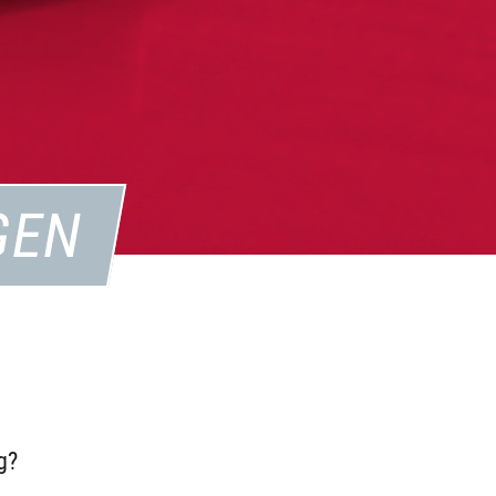
GEN
g?