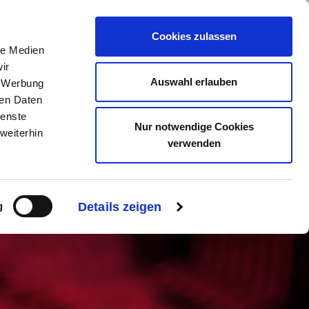
Cookies zulassen
le Medien
ir
Auswahl erlauben
, Werbung
ren Daten
EHMEN
SERVICE
ienste
Nur notwendige Cookies
weiterhin
verwenden
g
Details zeigen