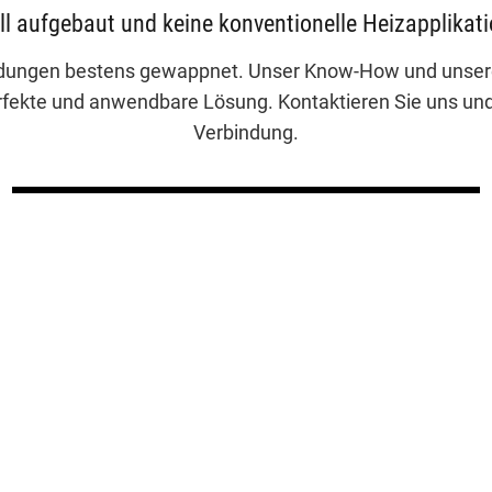
ll aufgebaut und keine konventionelle Heizapplikati
ndungen bestens gewappnet. Unser Know-How und unsere 
ekte und anwendbare Lösung. Kontaktieren Sie uns und 
Verbindung.
BESCHREIBEN SIE UNS IHR INDIVIDUELLES PROJEKT
zungs GmbH