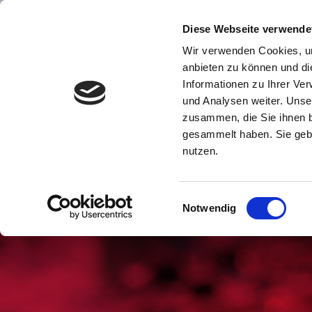
Diese Webseite verwende
Wir verwenden Cookies, um
anbieten zu können und di
Informationen zu Ihrer Ve
und Analysen weiter. Unse
LÖSUNGEN
AN
zusammen, die Sie ihnen b
gesammelt haben. Sie gebe
nutzen.
E
Notwendig
i
n
w
i
l
l