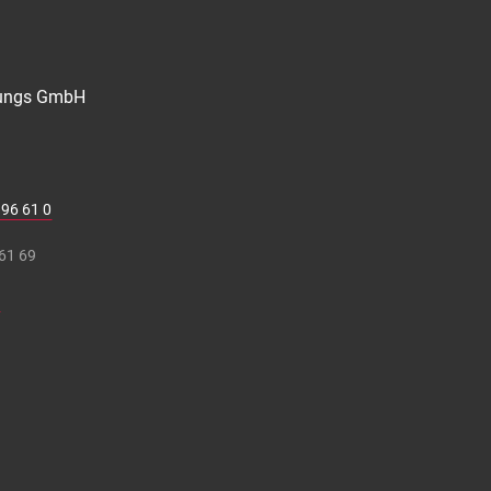
zungs GmbH
 96 61 0
 61 69