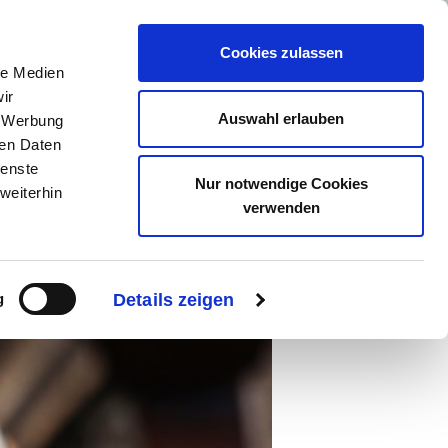
Cookies zulassen
le Medien
ir
Auswahl erlauben
, Werbung
ren Daten
EHMEN
SERVICE
ienste
Nur notwendige Cookies
weiterhin
verwenden
g
Details zeigen