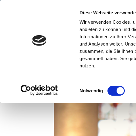
Diese Webseite verwende
Wir verwenden Cookies, um
anbieten zu können und di
Informationen zu Ihrer Ve
und Analysen weiter. Unse
LÖSUNGEN
AN
zusammen, die Sie ihnen b
gesammelt haben. Sie gebe
nutzen.
E
Notwendig
i
n
w
i
l
l