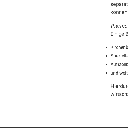
separat
können 
thermo
Einige B
Kirchen
Speziell
Aufstell
und weit
Hierdur
wirtscha